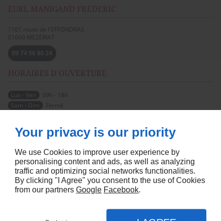
EURL MANIGAND FREDERIC
1101 route de l'EFFONDRAS
01660
MEZERIAT
09 74 56 80 24
HORAIRES D'OUVERTURE
Lun - Ven
09h - 18h
Sam - Dim
Fermé
À PROPOS
Your privacy is our priority
Accueil
Mentions légales
Nous contacter
Plan du site
We use Cookies to improve user experience by
personalising content and ads, as well as analyzing
SUIVEZ-NOUS
traffic and optimizing social networks functionalities.
By clicking "I Agree" you consent to the use of Cookies
from our partners
Google
Facebook
.