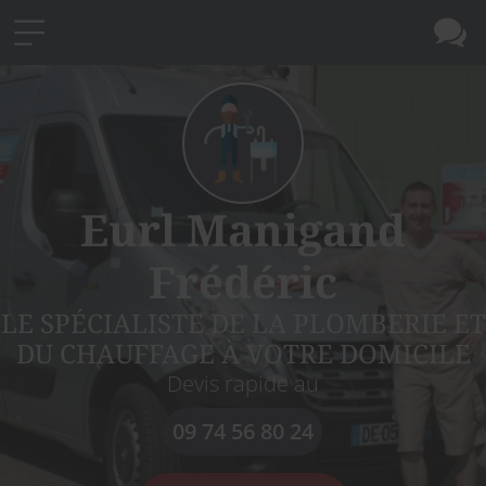
Eurl Manigand
Frédéric
LE SPÉCIALISTE DE LA PLOMBERIE ET
DU CHAUFFAGE À VOTRE DOMICILE
Devis rapide au
09 74 56 80 24